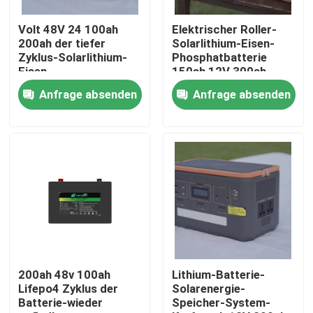
Volt 48V 24 100ah
Elektrischer Roller-
Fabrik-Ausflug
200ah der tiefer
Solarlithium-Eisen-
Zyklus-Solarlithium-
Phosphatbatterie
Eisen-
150ah 12V 300ah
Qualitätskontrolle
Phosphatbatterie-
20000mah
Anfrage absenden
Anfrage absenden
18650
Treten Sie mit uns in Verbindung
Fordern Sie ein Zitat
Zelle der Batterie lifepo4
Batterie 3.2v Lifepo4
200ah 48v 100ah
Lithium-Batterie-
Lifepo4 Zyklus der
Solarenergie-
Batterie-wieder
Speicher-System-
12V lifepo4 Batterie