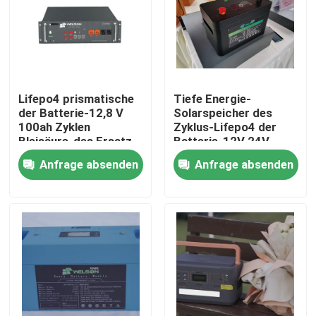
Lifepo4 prismatische
Tiefe Energie-
der Batterie-12,8 V
Solarspeicher des
100ah Zyklen
Zyklus-Lifepo4 der
Bleisäure-des Ersatz-
Batterie-12V 24V
3000
100ah 200ah 300ah
Anfrage absenden
Anfrage absenden
Haus
Produkte
Über uns