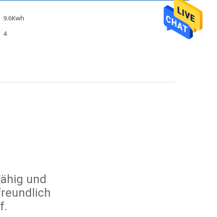
9.6Kwh
4
fähig und
reundlich
f.