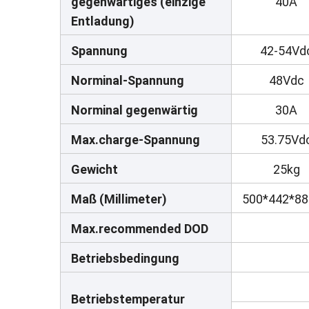
gegenwärtiges (einzige
40A
Entladung)
Spannung
42-54Vd
Norminal-Spannung
48Vdc
Norminal gegenwärtig
30A
Max.charge-Spannung
53.75Vd
Gewicht
25kg
Maß (Millimeter)
500*442*8
Max.recommended DOD
Betriebsbedingung
Betriebstemperatur