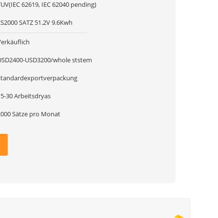
TUV(IEC 62619, IEC 62040 pending)
ES2000 SATZ 51.2V 9.6Kwh
Verkäuflich
USD2400-USD3200/whole ststem
Standardexportverpackung
15-30 Arbeitsdryas
2000 Sätze pro Monat