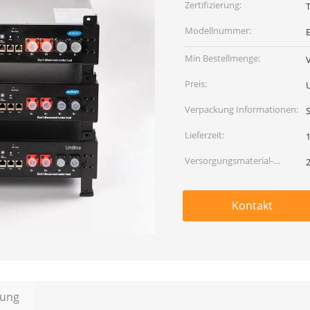
Zertifizierung:
Modellnummer:
Min Bestellmenge:
Preis:
Verpackung Informationen:
Lieferzeit:
Versorgungsmaterial-
Fähigkeit:
Kontakt
bung