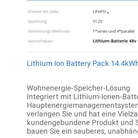
Chemie der Zelle:
LiFePO-₄
Spannung:
51.2V
Verbindungs-Methode:
1*series und 4*parallel
Lithium-Batterie 48v
Hervorheben:
Lithium Ion Battery Pack 14.4kW
Wohnenergie-Speicher-Lösung
Integriert mit Lithium-Ionen-Bat
Hauptenergiemanagementsystem, 
verlangen Sie und hat eine Vielza
kundengebundene Produkt und Se
bauen Sie ein sauberes, unabhäng