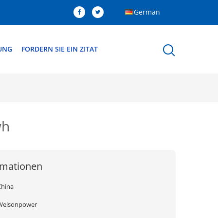
German
DUNG
FORDERN SIE EIN ZITAT
wh
rmationen
China
Welsonpower