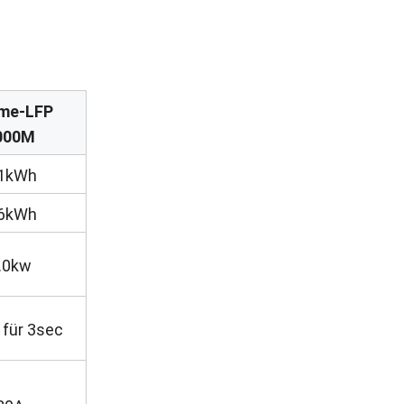
me-LFP
000M
.1kWh
.6kWh
.0kw
 für 3sec