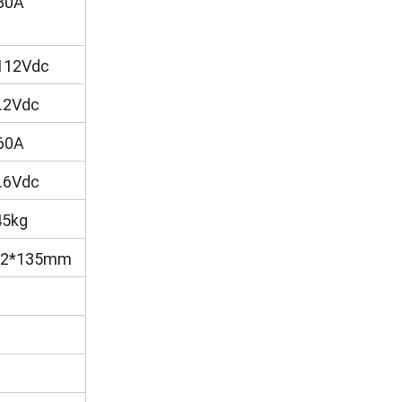
80A
112Vdc
.2Vdc
60A
.6Vdc
45kg
42*135mm