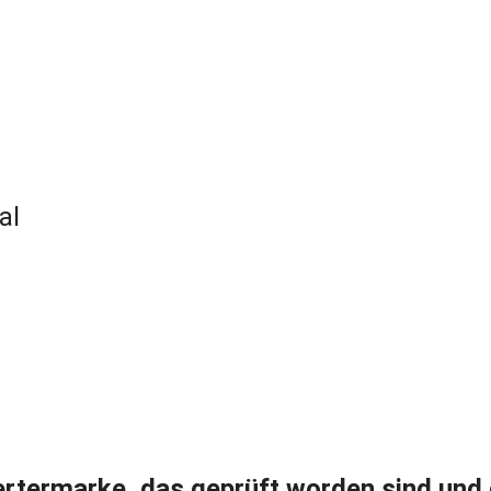
al
rtermarke, das geprüft worden sind und