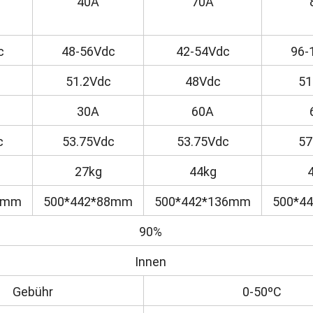
40A
70A
c
48-56Vdc
42-54Vdc
96-
51.2Vdc
48Vdc
51
30A
60A
c
53.75Vdc
53.75Vdc
57
27kg
44kg
8mm
500*442*88mm
500*442*136mm
500*4
90%
Innen
Gebühr
0-50ºC