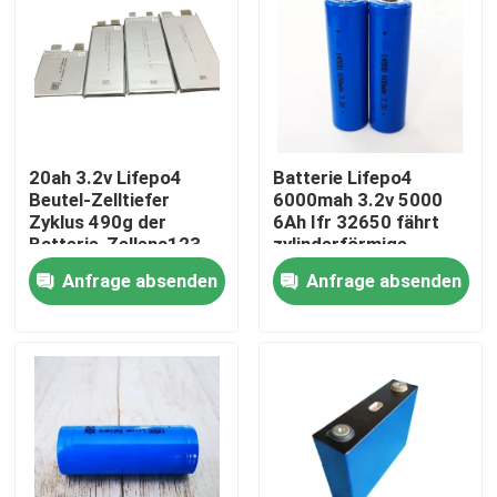
20ah 3.2v Lifepo4
Batterie Lifepo4
Beutel-Zelltiefer
6000mah 3.2v 5000
Zyklus 490g der
6Ah Ifr 32650 fährt
Batterie-Zellena123
zylinderförmige
20ah
Lithium-Eisen-Batterie
Anfrage absenden
Anfrage absenden
rad
Haus
Produkte
Über uns