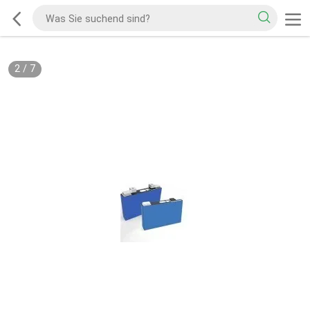
2
/
7