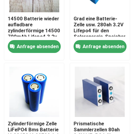
Fabrik-Ausflug
14500 Batterie wieder
Grad eine Batterie-
aufladbare
Zelle usw. 280ah 3.2V
zylinderförmige 14500
Lifepo4 für den
Qualitätskontrolle
700mAh Lifepo4 3.2v
Solarenergie-Speicher
600mah für
prismatisch
Anfrage absenden
Anfrage absenden
Taschenlampe
Treten Sie mit uns in Verbindung
Fordern Sie ein Zitat
Zelle der Batterie lifepo4
Batterie 3.2v Lifepo4
Zylinderförmige Zelle
Prismatische
LiFePO4 Bms Batterie
Sammlerzellen 80ah
12V lifepo4 Batterie