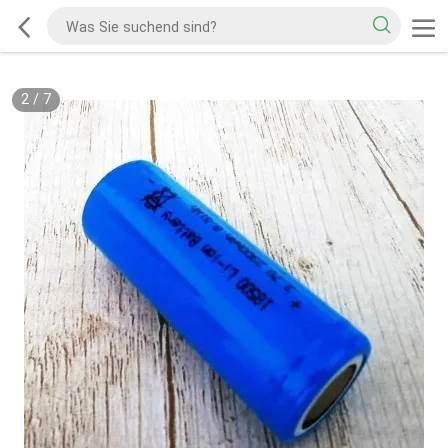
2
/
7