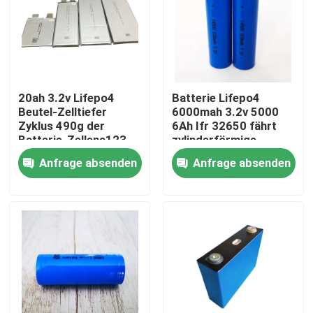
20ah 3.2v Lifepo4
Batterie Lifepo4
Beutel-Zelltiefer
6000mah 3.2v 5000
Zyklus 490g der
6Ah Ifr 32650 fährt
Batterie-Zellena123
zylinderförmige
20ah
Lithium-Eisen-Batterie
Anfrage absenden
Anfrage absenden
rad
Nach Hause
Über uns
Kontakte