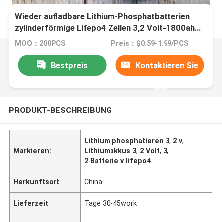
Wieder aufladbare Lithium-Phosphatbatterien
zylinderförmige Lifepo4 Zellen 3,2 Volt-1800ah
Ifr18650 3.2v
MOQ：200PCS
Preis：$0.59-1.99/PCS
Bestpreis
Kontaktieren Sie
uns
PRODUKT-BESCHREIBUNG
Lithium phosphatieren 3
,
2 v
,
Markieren:
Lithiumakkus 3
,
2 Volt
,
3
,
2 Batterie v lifepo4
Herkunftsort
China
Lieferzeit
Tage 30-45work