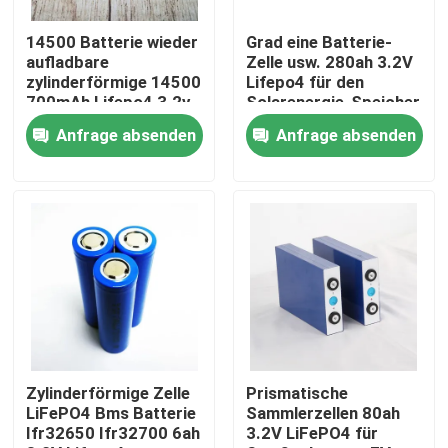
14500 Batterie wieder
Grad eine Batterie-
Produkte
aufladbare
Zelle usw. 280ah 3.2V
zylinderförmige 14500
Lifepo4 für den
700mAh Lifepo4 3.2v
Solarenergie-Speicher
Zelle der Batterie lifepo4
600mah für
prismatisch
Anfrage absenden
Anfrage absenden
Taschenlampe
Batterie 3.2v Lifepo4
12V lifepo4 Batterie
Batterie 48V LiFePO4
Batterie RV Lifepo4
Zylinderförmige Zelle
Prismatische
LiFePO4 Bms Batterie
Sammlerzellen 80ah
Ifr32650 Ifr32700 6ah
3.2V LiFePO4 für
LiFePO4 Powerwall