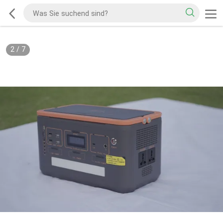
2
/
7