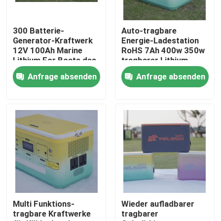
Fabrik-Ausflug
300 Batterie-
Auto-tragbare
Generator-Kraftwerk
Energie-Ladestation
12V 100Ah Marine
RoHS 7Ah 400w 350w
Qualitätskontrolle
Lithium For Boats des
tragbarer Lithium-
Watt-200w tragbares
Batterie-Satz 12V
Anfrage absenden
Anfrage absenden
Treten Sie mit uns in Verbindung
Fordern Sie ein Zitat
Zelle der Batterie lifepo4
Batterie 3.2v Lifepo4
Multi Funktions-
Wieder aufladbarer
tragbare Kraftwerke
tragbarer
12V lifepo4 Batterie