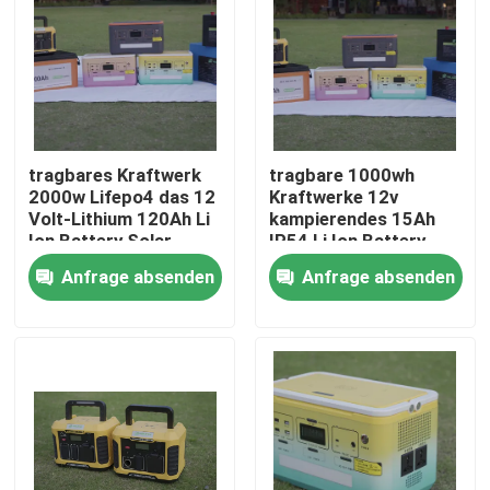
tragbares Kraftwerk
tragbare 1000wh
2000w Lifepo4 das 12
Kraftwerke 12v
Volt-Lithium 120Ah Li
kampierendes 15Ah
Ion Battery Solar
IP54 Li Ion Battery
System
Optional Bluetooth
Anfrage absenden
Anfrage absenden
Haus
Produkte
Über uns