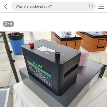
2
/
6