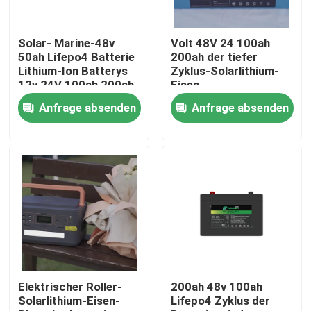
Fabrik-Ausflug
Solar- Marine-48v
Volt 48V 24 100ah
50ah Lifepo4 Batterie
200ah der tiefer
Lithium-Ion Batterys
Zyklus-Solarlithium-
Qualitätskontrolle
12v 24V 100ah 200ah
Eisen-
300ah RV
Phosphatbatterie-
Anfrage absenden
Anfrage absenden
18650
Treten Sie mit uns in Verbindung
Fordern Sie ein Zitat
Zelle der Batterie lifepo4
Batterie 3.2v Lifepo4
Elektrischer Roller-
200ah 48v 100ah
Solarlithium-Eisen-
Lifepo4 Zyklus der
12V lifepo4 Batterie