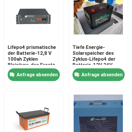
Lifepo4 prismatische
Tiefe Energie-
der Batterie-12,8 V
Solarspeicher des
100ah Zyklen
Zyklus-Lifepo4 der
Bleisäure-des Ersatz-
Batterie-12V 24V
3000
100ah 200ah 300ah
Anfrage absenden
Anfrage absenden
Haus
Produkte
Über uns