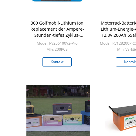
300 Golfmobil-Lithium Ion
Motorrad-Batteri
Replacement der Ampere-
Lithium-Energie
Stunden-tiefes Zyklus-
12.8V 200Ah 55ah
Batterie-300ah 100AH 6v RV
Model: RV256100V2-Pro
Model: RV128200PRO
Min: 200PCS
Min: Verkäu
Kontakt
Kontak