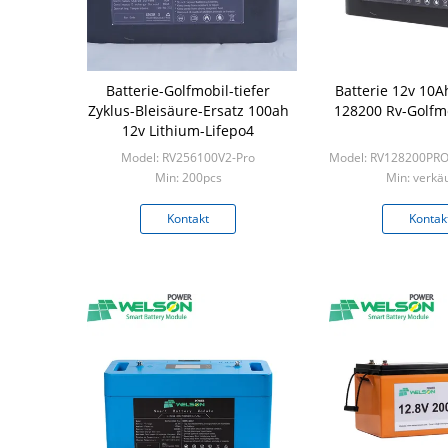
Batterie-Golfmobil-tiefer
Batterie 12v 10
Zyklus-Bleisäure-Ersatz 100ah
128200 Rv-Golfmo
12v Lithium-Lifepo4
Model: RV256100V2-Pro
Model: RV128200PRO
Min: 200pcs
Min: verkäu
Kontakt
Kontak