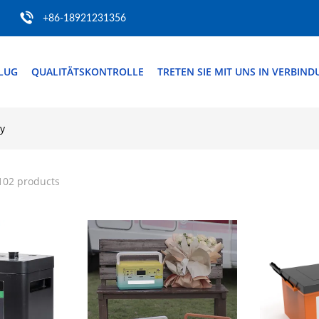
+86-18921231356
FLUG
QUALITÄTSKONTROLLE
TRETEN SIE MIT UNS IN VERBIN
ry
102 products