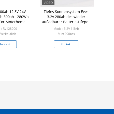
200ah 12.8V 24V
Tiefes Sonnensystem Eves
ah 500ah 1280Wh
3.2v 280ah des wieder
For Motorhome
aufladbarer Batterie-Lifepo4
il RV LiFePO4
Zyklus-12V
l: RV128200
Model: 3.2V 1.5Ah
 Verkäuflich
Min: 200pcs
Kontakt
Kontakt