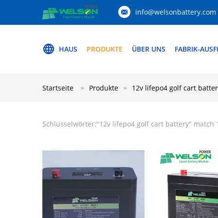
info@welsonbattery.com
HAUS
PRODUKTE
ÜBER UNS
FABRIK-AUS
Startseite
Produkte
12v lifepo4 golf cart batte
Schlüsselwörter:"
12v lifepo4 golf cart battery
" match 