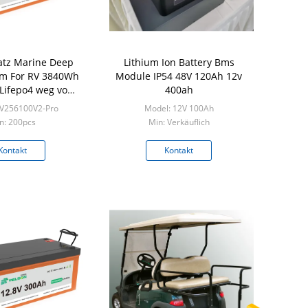
Satz Marine Deep
Lithium Ion Battery Bms
ium For RV 3840Wh
Module IP54 48V 120Ah 12v
Lifepo4 weg vom
400ah
ter Solar
RV256100V2-Pro
Model: 12V 100Ah
n: 200pcs
Min: Verkäuflich
Kontakt
Kontakt