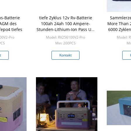
s-Batterie
tiefe Zyklus 12v Rv-Batterie
Sammlerzel
 AGM des
100ah 24ah 100 Ampere-
More Than 2
fepo4 tiefes
Stunden-Lithium-Ion Pass UL-
6000 Zyklen
BIS-Bescheinigungen
00V2-Pro
Model: RV256100V2-Pro
Model: 
PCS
Min: 200PCS
Mi
t
Kontakt