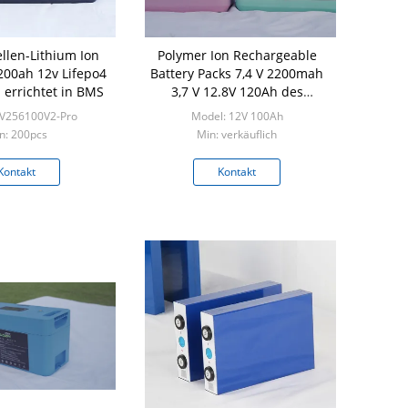
len-Lithium Ion
Polymer Ion Rechargeable
00ah 12v Lifepo4
Battery Packs 7,4 V 2200mah
 errichtet in BMS
3,7 V 12.8V 120Ah des
Lithium-12v
RV256100V2-Pro
Model: 12V 100Ah
n: 200pcs
Min: verkäuflich
Kontakt
Kontakt