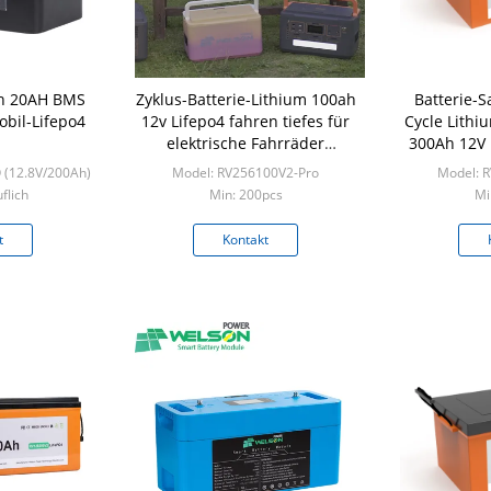
Ah 20AH BMS
Zyklus-Batterie-Lithium 100ah
Batterie-
bil-Lifepo4
12v Lifepo4 fahren tiefes für
Cycle Lith
elektrische Fahrräder
300Ah 12V 
3000mal das Leben rad
Git
 (12.8V/200Ah)
Model: RV256100V2-Pro
Model: 
flich
Min: 200pcs
Mi
t
Kontakt