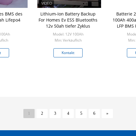
res BMS des
Lithium-Ion Battery Backup
Batterie 
ah Lifepo4
For Homes Ev ESS Bluetooths
100Ah 400
12v 50ah tiefer Zyklus
LFP BMS 
Golfmob
 100Ah
Model: 12V 100Ah
Mode
flich
Min: Verkäuflich
Min:
t
Kontakt
1
2
3
4
5
6
»