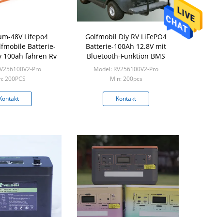
ium-48V Lifepo4
Golfmobil Diy RV LiFePO4
fmobile Batterie-
Batterie-100Ah 12.8V mit
v 100ah fahren Rv
Bluetooth-Funktion BMS
RV256100V2-Pro
Model: RV256100V2-Pro
n: 200PCS
Min: 200pcs
Kontakt
Kontakt