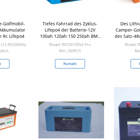
e-Golfmobil-
Tiefes Fahrrad des Zyklus-
Des Lith
-Akkumulator
Lifepo4 der Batterie-12V
Camper-Gol
 Rc Lifepo4
100ah 120ah 150 250ah BMS
des Satz-48
For Car RV E elektrisch
 (12.8V/200Ah)
Model: RV256100V2-Pro
Model: 
flich
Min: 200PCS
Mi
t
Kontakt