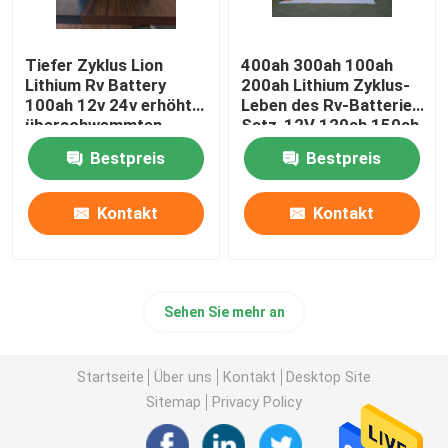
Tiefer Zyklus Lion
400ah 300ah 100ah
Lithium Rv Battery
200ah Lithium Zyklus-
100ah 12v 24v erhöhte
Leben des Rv-Batterie-
überschwemmten
Satz-12V 120ah 150ah
einem doppelten
1000A UPS 6000
Bestpreis
Bestpreis
Zweck dienenden
Marinesoldaten
Kontakt
Kontakt
Sehen Sie mehr an
Startseite
Über uns
Kontakt
Desktop Site
Sitemap
Privacy Policy