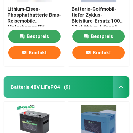
Lithium-Eisen-
Batterie-Golfmobil-
Phosphatbatterie Bms-
tiefer Zyklus-
Reisemobile
Bleisäure-Ersatz 100ah
Motorhomes RV
12v Lithium-Lifepo4
Lifepo4 12v 100ah
Bestpreis
Bestpreis
Bluetooth Marinesoldat
Kontakt
Kontakt
Batterie 48V LiFePO4
(9)