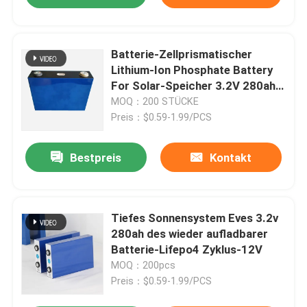
Batterie-Zellprismatischer
Lithium-Ion Phosphate Battery
For Solar-Speicher 3.2V 280ah
LiFePO4
MOQ：200 STÜCKE
Preis：$0.59-1.99/PCS
Bestpreis
Kontakt
Tiefes Sonnensystem Eves 3.2v
280ah des wieder aufladbarer
Batterie-Lifepo4 Zyklus-12V
MOQ：200pcs
Preis：$0.59-1.99/PCS