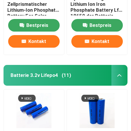
Zellprismatischer
Lithium Ion Iron
Lithium-Ion Phosphate
Phosphate Battery Lfp
Battery For Solar-
18650 der Batterie-
Speicher 3.2V 280ah
Lifepo4 Zellen3.7v
Bestpreis
Bestpreis
LiFePO4
2600mAh
Kontakt
Kontakt
Batterie 3.2v Lifepo4
(11)