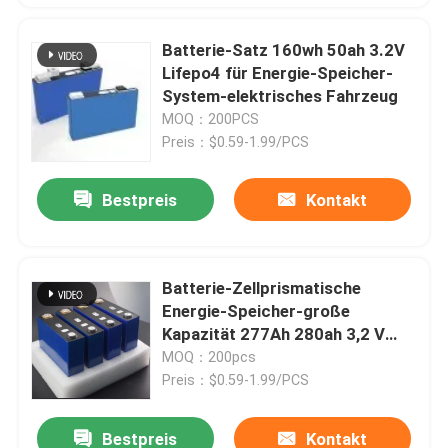
Batterie-Satz 160wh 50ah 3.2V
Lifepo4 für Energie-Speicher-
System-elektrisches Fahrzeug
MOQ：200PCS
Preis：$0.59-1.99/PCS
Bestpreis
Kontakt
Batterie-Zellprismatische
Energie-Speicher-große
Kapazität 277Ah 280ah 3,2 V
Lifepo4
MOQ：200pcs
Preis：$0.59-1.99/PCS
Bestpreis
Kontakt