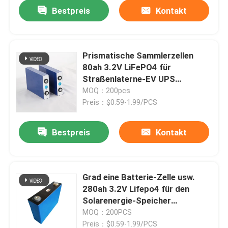
Bestpreis
Kontakt
Prismatische Sammlerzellen
80ah 3.2V LiFePO4 für
Straßenlaterne-EV UPS
Sonnensystem
MOQ：200pcs
Preis：$0.59-1.99/PCS
Bestpreis
Kontakt
Haus
Grad eine Batterie-Zelle usw.
280ah 3.2V Lifepo4 für den
Produkte
Solarenergie-Speicher
prismatisch
MOQ：200PCS
Über uns
Preis：$0.59-1.99/PCS