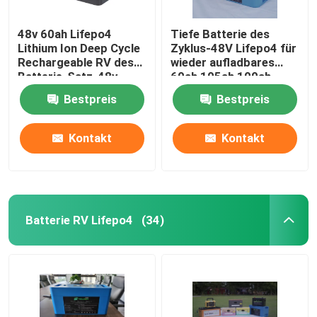
48v 60ah Lifepo4
Tiefe Batterie des
Lithium Ion Deep Cycle
Zyklus-48V Lifepo4 für
Rechargeable RV des
wieder aufladbares
Batterie-Satz-48v
60ah 105ah 100ah
200ah 105ah
Lithium-Ion des
Bestpreis
Bestpreis
Motorrad-
Kontakt
Kontakt
Batterie RV Lifepo4
(34)