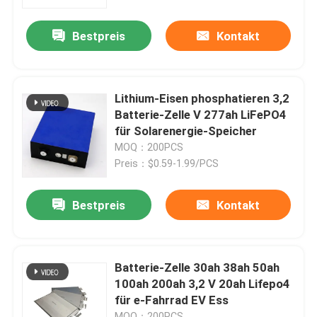
Bestpreis
Kontakt
Fabrik-Ausflug
Qualitätskontrolle
Lithium-Eisen phosphatieren 3,2
Batterie-Zelle V 277ah LiFePO4
Treten Sie mit uns in Verbindung
für Solarenergie-Speicher
MOQ：200PCS
Preis：$0.59-1.99/PCS
Fordern Sie ein Zitat
Bestpreis
Kontakt
Zelle der Batterie lifepo4
Batterie 3.2v Lifepo4
Batterie-Zelle 30ah 38ah 50ah
100ah 200ah 3,2 V 20ah Lifepo4
für e-Fahrrad EV Ess
12V lifepo4 Batterie
MOQ：200PCS