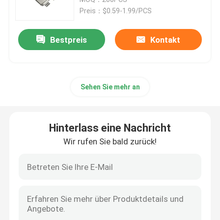
Preis：$0.59-1.99/PCS
Batterie 48V LiFePO4
Bestpreis
Kontakt
Batterie RV Lifepo4
Sehen Sie mehr an
LiFePO4 Powerwall
Solarlithium-Eisen-Phosphatbatterie
Hinterlass eine Nachricht
Wir rufen Sie bald zurück!
ESS-Batterieanlage
tragbare Kraftwerke
Kundenspezifisches Lithium Ion Battery