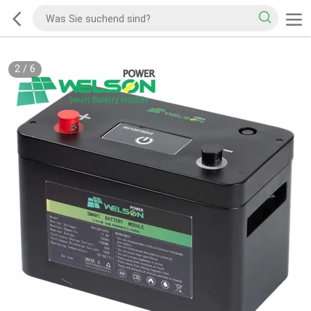
2
/
6