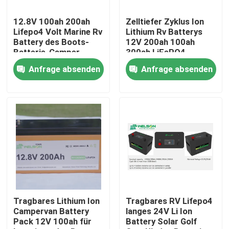
12.8V 100ah 200ah
Zelltiefer Zyklus Ion
Fabrik-Ausflug
Lifepo4 Volt Marine Rv
Lithium Rv Batterys
Battery des Boots-
12V 200ah 100ah
Batterie-Camper-
300ah LiFePO4
Qualitätskontrolle
Solarenergie-
Anfrage absenden
Anfrage absenden
Speicher-12
Treten Sie mit uns in Verbindung
Fordern Sie ein Zitat
Zelle der Batterie lifepo4
Batterie 3.2v Lifepo4
Tragbares Lithium Ion
Tragbares RV Lifepo4
Campervan Battery
langes 24V Li Ion
Pack 12V 100ah für
Battery Solar Golf
12V lifepo4 Batterie