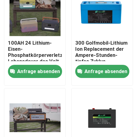
100AH 24 Lithium-
300 Golfmobil-Lithium
Eisen-
Ion Replacement der
Phosphatkörperverletzungs-
Ampere-Stunden-
Lebensdauer des Volt-
tiefes Zyklus-
Lifepo4 langer Rv-
Batterie-300ah 100AH
Anfrage absenden
Anfrage absenden
Vorwurfs-Prüfer
6v RV
Haus
Produkte
Über uns