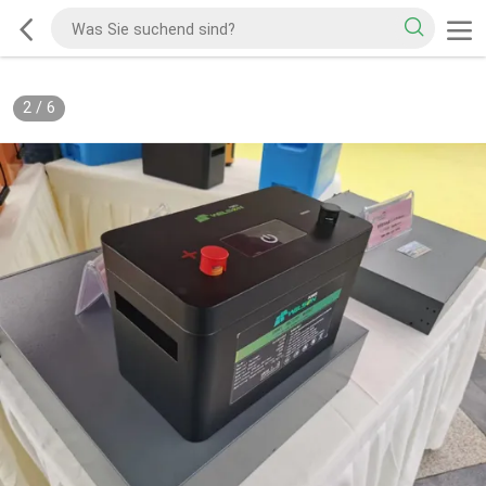
2
/
6